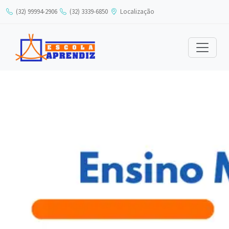
ACESSO RÁPIDO
(32) 99994-2906
(32) 3339-6850
Localização
Portal Acadêmico
Calendário Institucional
Agenda
Biblioteca
ÁREAS DE ACESSO
Alunos
Professores
Colaboradores